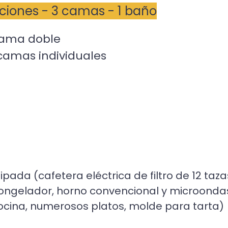
taciones - 3 camas - 1 baño
 cama doble
 camas individuales
ada (cafetera eléctrica de filtro de 12 tazas
congelador, horno convencional y microondas,
cocina, numerosos platos, molde para tarta)