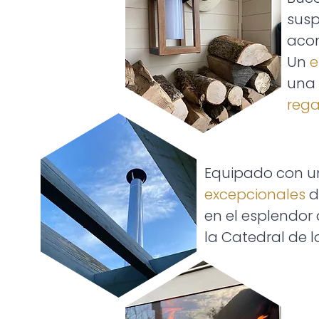
susp
acom
Un
e
una
rega
Equipado con 
excepcionales
d
en el esplendor
la Catedral de l