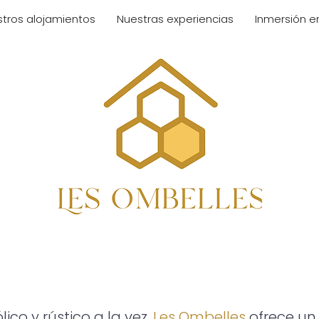
tros alojamientos
Nuestras experiencias
Inmersión e
ar cerca de Reims: elegancia atemporal, confort moder
lico y rústico a la vez,
Les Ombelles
ofrece u