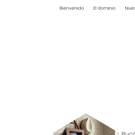
Bienvenido
El dominio
Nues
Tranquila casa rural famili
Bucó