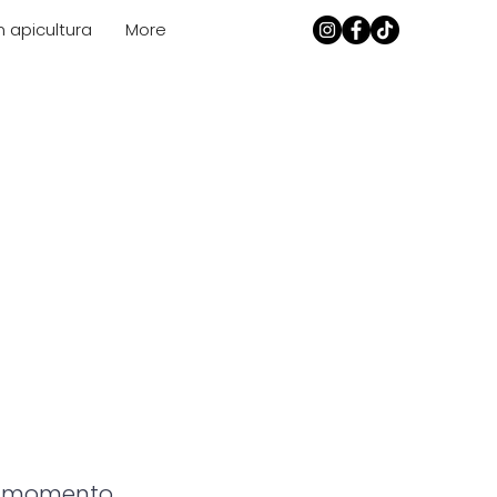
n apicultura
More
no y naturaleza circundante.
n momento