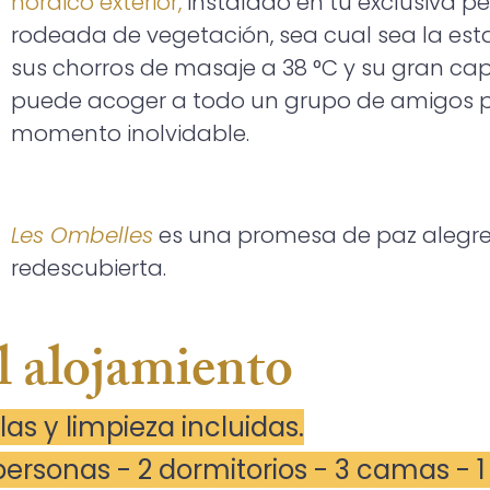
nórdico exterior,
instalado en tu exclusiva p
rodeada de vegetación,
sea cual sea la est
sus chorros de masaje a 38 °C y
su gran ca
puede acoger a todo un grupo de amigos 
momento inolvidable.
Les Ombelles
es una promesa de paz alegre 
redescubierta.
l alojamiento
as y limpieza incluidas.
ersonas - 2 dormitorios - 3 camas - 