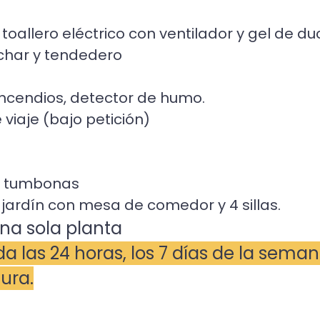
toallero eléctrico con ventilador y gel de duc
char y tendedero
incendios, detector de humo.
 viaje (bajo petición)
 3 tumbonas
l jardín con mesa de comedor y 4 sillas.
na sola planta
da las 24 horas, los 7 días de la sema
gura.