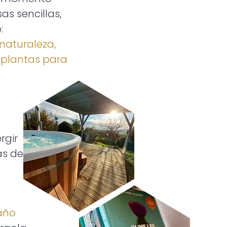
as sencillas,
:
 naturaleza,
 plantas para
rgir
ás de
año