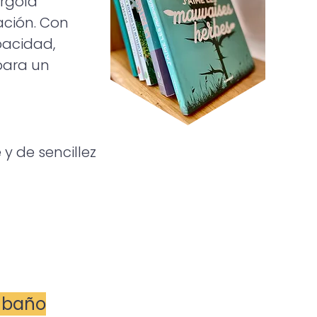
érgola
ación. Con
pacidad,
para un
y de sencillez
1 baño