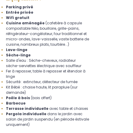
Parking privé
Entrée privée
Wifi gratuit
Cuisine aménagée
(cafetière à capsule
compostable Néo, bouilloire, grille-pains,
réfrigérateur-congélateur, four traditionnel et
micro-ondes, lave-vaisselle, vaste batterie de
cuisine, nombreux plats, tourtière...)
Lave-linge
Sèche-linge
Salle d'eau : Sèche-cheveux, radiateur
sèche-serviettes électrique avec souffleur
Fer à repasser, table à repasser et étendoir à
linge
Sécurité : extincteur, détecteur de fumée
Kit Bébé : chaise haute, lit parapluie (sur
demande)
Poêle à bois
(bois offert)
Barbecue
Terrasse individuelle
avec table et chaises
Pergola individuelle
dans le jardin avec
salon de jardin suspendu (en période éstivale
uniquement)