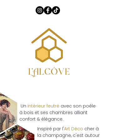
Gîte avec vue imprenable en champagne près de reims, grand
jardin, kid friendly, poêle à bois, sauna, salle de loisirs,
animaux acceptés.
Un
intérieur feutré
avec son poêle
à bois et ses chambres alliant
confort & élégance.
Inspiré par l'
Art Déco
cher à
la champagne, c'est autour